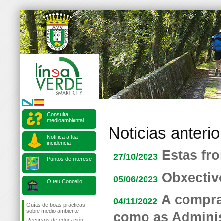
Consulta
medioambiental
Noticias anteri
Notifica a túa
incidencia
Estas fro
27/10/2023
Puntos de interese
Obxectiv
05/06/2023
O teu Concello
A compra
04/11/2022
Guías de boas prácticas
sobre medio ambiente
como as Adminis
Recursos de educación