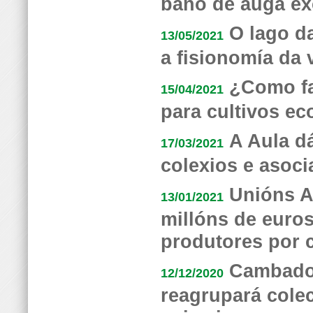
baño de auga ex
O lago d
13/05/2021
a fisionomía da 
¿Como fa
15/04/2021
para cultivos ec
A Aula d
17/03/2021
colexios e asoci
Unións A
13/01/2021
millóns de euros
produtores por 
Cambados
12/12/2020
reagrupará colec