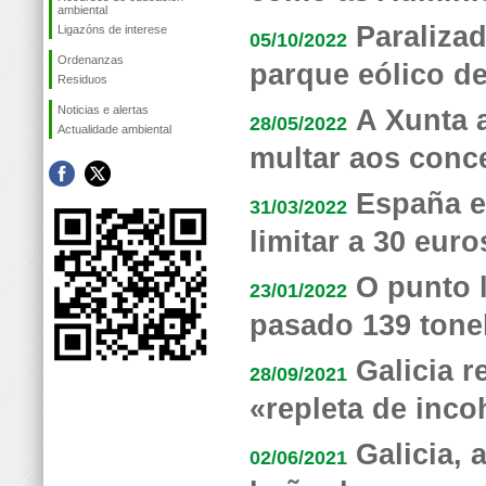
ambiental
Paraliza
Ligazóns de interese
05/10/2022
Ordenanzas
parque eólico d
Residuos
Noticias e alertas
A Xunta 
28/05/2022
Actualidade ambiental
multar aos conc
España e
31/03/2022
limitar a 30 eur
O punto 
23/01/2022
pasado 139 tone
Galicia r
28/09/2021
«repleta de inco
Galicia,
02/06/2021