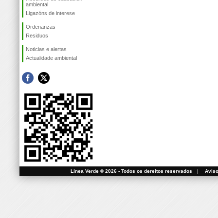
ambiental
Ligazóns de interese
Ordenanzas
Residuos
Noticias e alertas
Actualidade ambiental
Línea Verde ® 2026 - Todos os dereitos reservados
|
Aviso