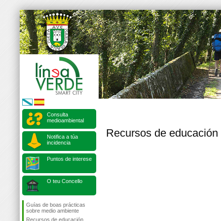
Consulta
medioambiental
Recursos de educación 
Notifica a túa
incidencia
Puntos de interese
O teu Concello
Guías de boas prácticas
sobre medio ambiente
Recursos de educación