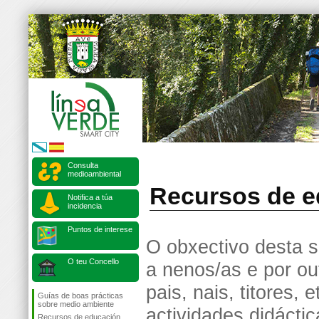
Consulta
medioambiental
Recursos de e
Notifica a túa
incidencia
Puntos de interese
O obxectivo desta s
O teu Concello
a nenos/as e por ou
pais, nais, titores,
Guías de boas prácticas
sobre medio ambiente
actividades didácti
Recursos de educación