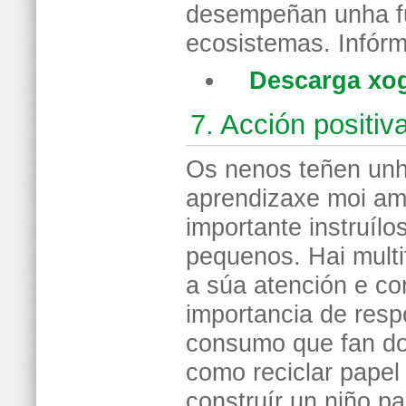
desempeñan unha fun
ecosistemas. Infór
Descarga xo
7. Acción positiv
Os nenos teñen un
aprendizaxe moi am
importante instruíl
pequenos. Hai multi
a súa atención e co
importancia de resp
consumo que fan do
como reciclar papel
construír un niño pa