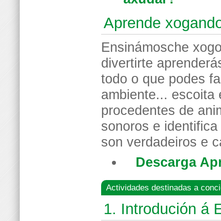
Aprende xogando
Ensinámosche xogo
divertirte aprender
todo o que podes fa
ambiente... escoita
procedentes de ani
sonoros e identific
son verdadeiros e c
Descarga Ap
Actividades destinadas a conc
1. Introdución á