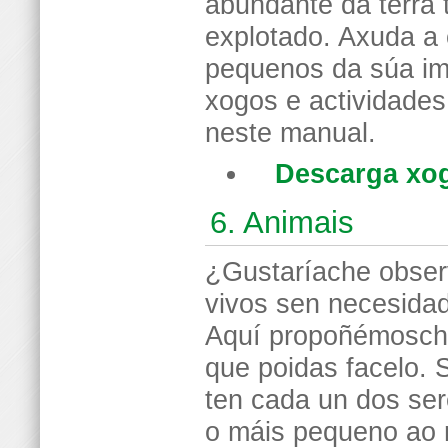
abundante da terra
explotado. Axuda a 
pequenos da súa im
xogos e actividade
neste manual.
Descarga xo
6. Animais
¿Gustaríache obser
vivos sen necesidad
Aquí propoñémosche
que poidas facelo. 
ten cada un dos ser
o máis pequeno ao 