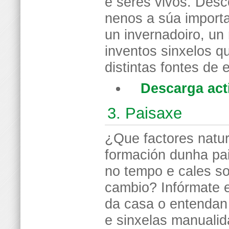
e seres vivos. Des
nenos a súa importa
un invernadoiro, u
inventos sinxelos q
distintas fontes de 
Descarga act
3. Paisaxe
¿Que factores natur
formación dunha pa
no tempo e cales s
cambio? Infórmate 
da casa o entendan 
e sinxelas manualid