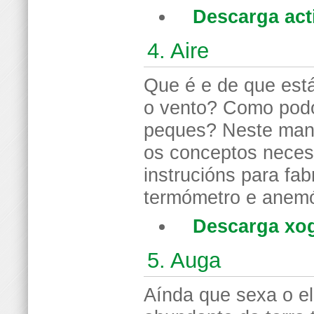
Descarga act
4. Aire
Que é e de que est
o vento? Como podo
peques? Neste man
os conceptos neces
instrucións para fab
termómetro e anem
Descarga xog
5. Auga
Aínda que sexa o e